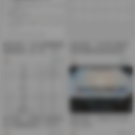
国内比赛11：2022 数独酷网络
国内比赛3：2021第13届世界
谜题锦标赛（第一季）（22年
思维导图暨快速阅读锦标赛全
8月25日~31日）
球总决赛(中国分赛场)
603
611
智力资讯7：世界智力谜题联合
国际比赛11：Galactic Puzzle
会公布国际数独GP（Grand Pr
Hunt 2023
ix）评分排名
1,097
724