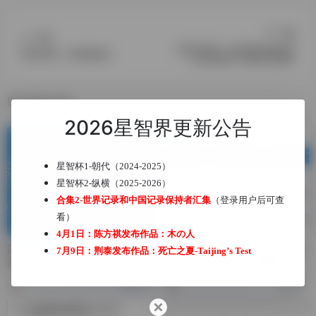
下一篇
上一篇
国内比赛19：2023第32届世界
网站推荐5：喵喵喵解谜
记忆锦标赛 中国城市选拔赛
相关文章
2026星智界更新公告
星智杯1-朝代（2024-2025）
星智杯2-纵横（2025-2026）
合集2-世界记录和中国记录保持者汇集
（登录用户后可查
看）
4月1日：陈方祺发布作品：
木の人
国内比赛4：2021第30届世界
国内比赛14：第十五届北京市
7月9日：荆泰发布作品：
死亡之夏-Taijing’s Test
记忆锦标赛中国总决赛
体育大会2023迎新春数独网络
锦标赛
638
856