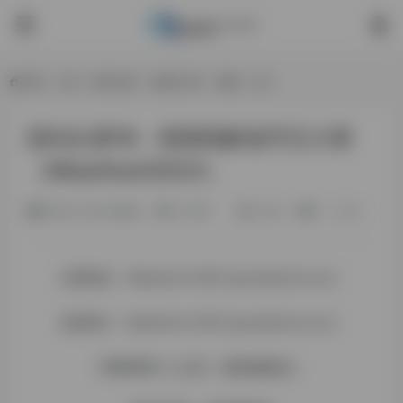
首页
•
公告
•
国内比赛
•
兴趣讨论区
•
谜题
•
正文
国内比赛18：喵喵喵解谜寻宝大赛
（MiaoHunt2023）
3年前 (2024)更新
匀子韩
1,180
0
0
比赛地址：
MiaoHunt 2023 (puzzlehunt.cn)
游戏简介：
MiaoHunt 2023 (puzzlehunt.cn)
哔哩哔哩个人主页：
喵喵喵解谜