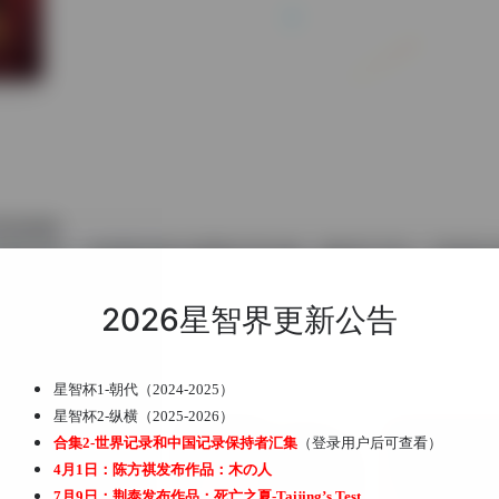
导的电影
亚合拍，克里斯托弗·史密斯自导自编，梅利莎·乔治、利亚姆·海
述单身母亲杰西和一群朋友乘坐游艇出海游玩遇到风暴，登上一艘
人陷入轮回的恐怖之中。
2026星智界更新公告
星智杯1-朝代（2024-2025）
星智杯2-纵横（2025-2026）
合集2-世界记录和中国记录保持者汇集
（登录用户后可查看）
4月1日：陈方祺发布作品：
木の人
7月9日：荆泰发布作品：
死亡之夏-Taijing’s Test