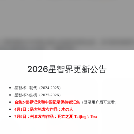
同时荣获2011年第64届日本推理作家协会奖、第11届本格推理
有水晶义眼的美少女侦探——御影登场！
2026星智界更新公告
星智杯1-朝代（2024-2025）
星智杯2-纵横（2025-2026）
合集2-世界记录和中国记录保持者汇集
（登录用户后可查看）
4月1日：陈方祺发布作品：
木の人
7月9日：荆泰发布作品：
死亡之夏-Taijing’s Test