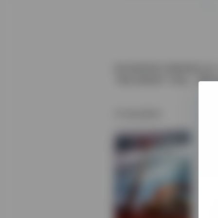
新本格推理奇才麻耶雄嵩力作！
“我的左眼看穿了真相。”拥
相关图书