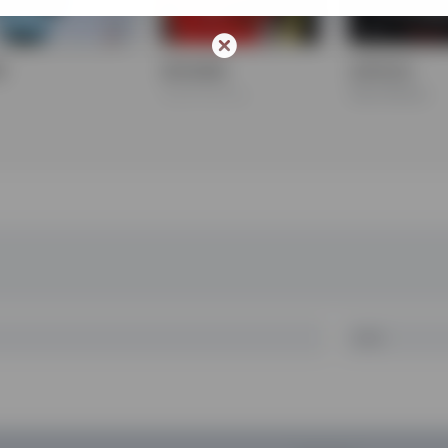
徨
欺诈游戏
全民目击
ライアーゲーム
Silent Witness