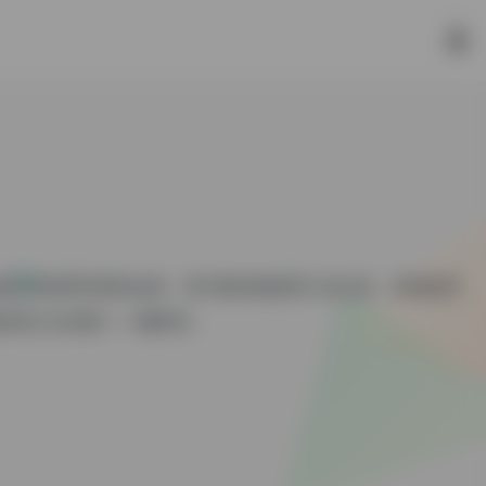
4届日本推理作家协会奖、第11届本格推理小说大奖，本格推理
的美少女侦探——御影登...