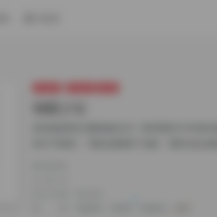
专属
排行榜
书籍推荐
书籍推荐
推理类
独眼少女
新本格推理奇才麻耶雄嵩力作！同时荣获2011年第6
BEST10榜首！ “我的左眼看穿了真相。”拥有水晶义眼
麻耶雄嵩
出版社
发行日期
2022-08
标签
书籍推荐
推理类
书籍推荐
推理