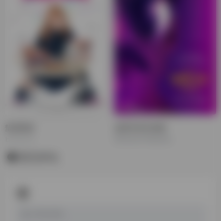
垫底辣妹
波西米亚狂想曲
ビリギャル
Bohemian Rhapsody
暂无评论