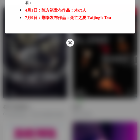
看）
4月1日：陈方祺发布作品：
木の人
7月9日：荆泰发布作品：
死亡之夏-Taijing’s Test
看不见的客人
盲井
Contratiempo，The Invisible Guest
Blind Shaft