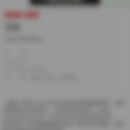
影视推荐
推理类
宿敌
Jana Gana Mana
作者
出版社
发行日期
2022-08
标签
推理类
推理
电影推荐
《宿敌》是Dijo Jose Antony执导的犯罪题材剧情片，由
普
利特维拉吉·苏库玛兰
、
玛玛塔·莫汉达斯
、Suraj
Venjaramoodu主演，于2022年4月28日在印度上
映
。
该片讲述了大学女教师被残忍杀害一案引发学生骚乱，律师