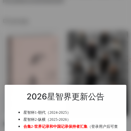
阿拉温德坚持追查真相的故事。
相关电影
2026星智界更新公告
星智杯1-朝代（2024-2025）
星智杯2-纵横（2025-2026）
独眼少女
惊天魔盗团
合集2-世界记录和中国记录保持者汇集
（登录用户后可查
Now You See Me