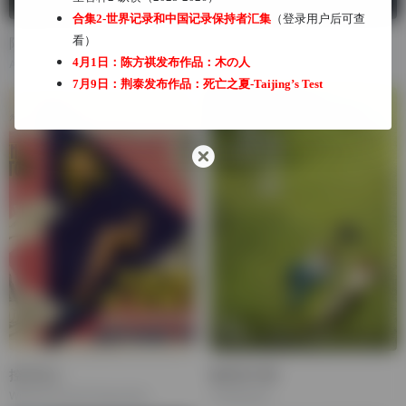
合集2-世界记录和中国记录保持者汇集
（登录用户后可查
看）
阿凡达
毒舌律师
4月1日：陈方祺发布作品：
木の人
Avatar
A Guilty Conscience
7月9日：荆泰发布作品：
死亡之夏-Taijing’s Test
控方证人
银河补习班
Witness for the Prosecution
Looking Up