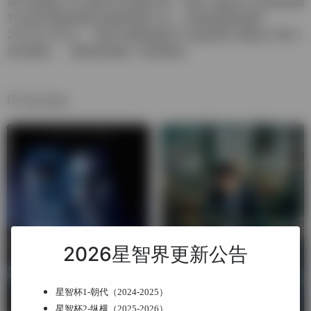
该片改编自“开心麻花”同名舞台剧，讲述了夏洛在大闹初恋婚
礼后意外重返青春并最终领悟人生、找回真爱的故事。
2022年1月5日，“新时代国际电影节·金扬花奖”组委会于澳门
发布通告，《夏洛特烦恼》获得荣誉。
相关电影
2026星智界更新公告
星智杯1-朝代（2024-2025）
星智杯2-纵横（2025-2026）