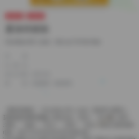
影视推荐
其他推荐
夏洛特烦恼
Goodbye Mr. Loser，Xia Luo Te Fan Nao
作者
出版社
发行日期
2022-08
标签
其他推荐
电影推荐
《夏洛特烦恼》（
Goodbye Mr. Loser
）是由
开心麻花
、
新丽电影和
腾讯视频
联合出品，
闫非
、
彭大魔
执导，
沈腾
、
马丽
、
尹正
、
王智
、
艾伦
联袂主演的喜剧
电影，该片于2015年9月30日全国公映。