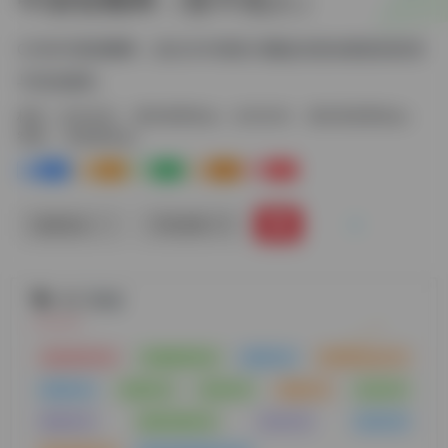
CHIN中国智圈网，旨在为中国智力圈提供更加紧密的联系
与讯息服务。
标签：
合作伙伴
国内智商协会
合作伙伴
国内高智商协会
智商
高智商协会
0
1-
0
0
0
链接直达
手机查看
热门标签
电影推荐
(99)
书籍推荐
(60)
推理
(42)
高智商协会
(27)
智商
(24)
必看
(24)
作者
(23)
谜题
(22)
生活
(21)
数独
(20)
国内比赛
(20)
科幻
(19)
传记
(19)