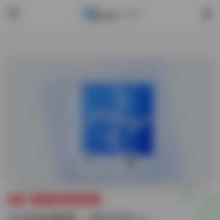
4
3,433
智圈
合作伙伴
国内智商协会
中国智圈网（暂不招人）