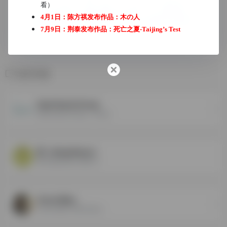
看）
4月1日：陈方祺发布作品：
木の人
7月9日：荆泰发布作品：
死亡之夏-Taijing’s Test
相关导航
Opal Quest Group
Opal Quest Group - Home
明（Aixtg Niumn）
明 Aixtg Niumn (明) 中...
Zoran Bijac
Zoran Bijac (ZB) Email:...