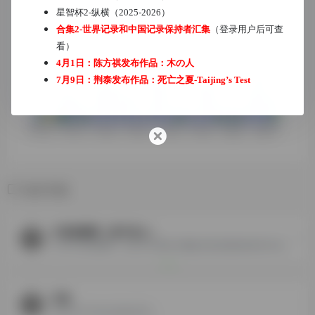
星智杯2-纵横（2025-2026）
合集2-世界记录和中国记录保持者汇集
（登录用户后可查
看）
4月1日：陈方祺发布作品：
木の人
7月9日：荆泰发布作品：
死亡之夏-Taijing’s Test
相关导航
中国智圈网（暂不招人）
CHIN中国智圈网，旨在为中国智力圈提供更加紧密的联系与讯息服务。
马政
马政 Ma Zheng Night正会...