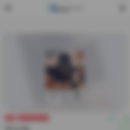
0
1,529
智圈
国内智商测试作者
苏文津