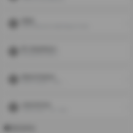
乔汉生
HRIQ | Welcome to High Range I.Q. Tests
明（Aixtg Niumn）
明 Aixtg Niumn (明) 中...
Mislav Predavec
Mislav Predavec （MP） ...
James Dorsey
James Dorsey （JD） Ema...
暂无评论