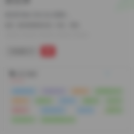
苏文津 Wen-Chin Sui (苏神) ...
标签：
国内智商测试作者
作者
智商
手机查看
热门标签
电影推荐
(99)
书籍推荐
(60)
推理
(42)
高智商协会
(27)
智商
(24)
必看
(24)
作者
(23)
谜题
(22)
生活
(21)
数独
(20)
国内比赛
(20)
科幻
(19)
传记
(19)
智力资讯
(17)
国内高智商协会
(16)