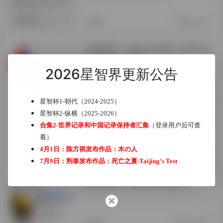
数独
3年前 (2023)
比赛推荐5：World Sudoku and Puzz
le Championships
2026星智界更新公告
兴趣讨论区
3年前 (2023)
星智杯1-朝代（2024-2025）
星智杯2-纵横（2025-2026）
培训6:2023年全国数独教练员培训-2
（12月22日截止报名）
合集2-世界记录和中国记录保持者汇集
（登录用户后可查
看）
4月1日：陈方祺发布作品：
木の人
培训
3年前 (2023)
7月9日：荆泰发布作品：
死亡之夏-Taijing’s Test
网站推荐10：Variant Sudoku
数独
3年前 (2023)