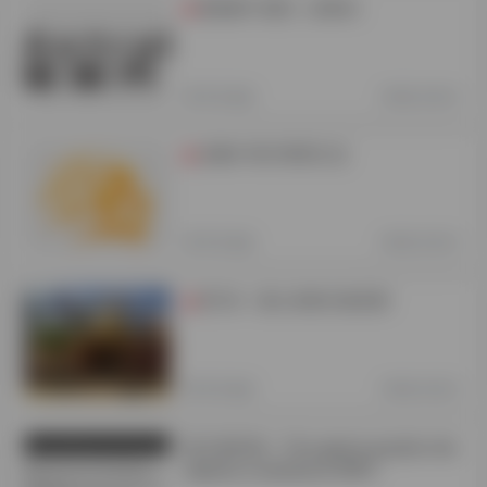
星智杯1-朝代（2024）
T
官方信息
2年前 (2024)
合集3-智力资讯汇总
T
官方信息
3年前 (2023)
官方3：唐人街智力俱乐部
T
官方信息
4年前 (2022)
智力资讯16：Five genre puzzle cha
mpions crowned at WPC