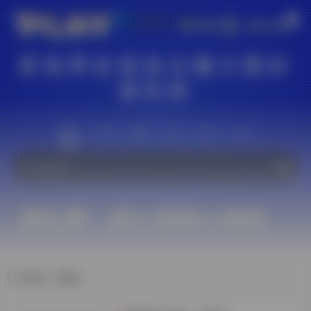
星智界欢迎各位脑力爱好
者到来
站内
常用
搜索
工具
社区
生活
标签：数独