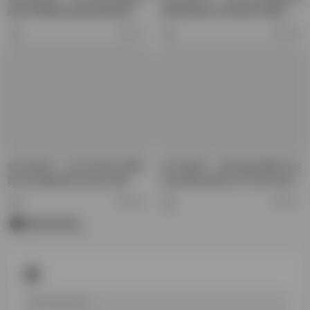
思维导图暨快速阅读锦标赛中
国际跳棋俱乐部联赛决赛最终
国总决赛完美收官!
排名
755
588
智力资讯9：2023年第32届世
智力资讯6：第五届全国智力运
界记忆锦标赛®全球总决赛
动会博览会暨2023中国·合肥智
慧体育博览会
600
877
暂无评论