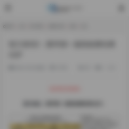
首页
•
公告
•
智力资讯
•
兴趣讨论区
•
杂谈
•
正文
智力资讯1：图寻第一届高校赛结果
出炉
3年前 (2023)更新
匀子韩
587
0
0
2023年10月6日
原文地址：
图寻第一届高校赛结果出炉