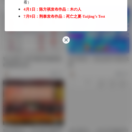
看）
4月1日：陈方祺发布作品：
木の人
7月9日：荆泰发布作品：
死亡之夏-Taijing’s Test
智力资讯11:第18届世界象棋锦
智力资讯3：亚运会智力项目成
标赛获奖名单
绩
572
732
智力资讯14：2023第15届世界
智力资讯12：2023年首届全国