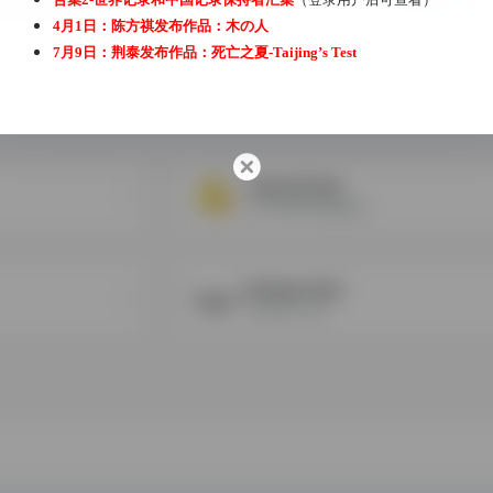
4月1日：陈方祺发布作品：
木の人
7月9日：荆泰发布作品：
死亡之夏-Taijing’s Test
Yuan IQ Test
文字不限时智商测试
Dreamy Test
Dreamy Test